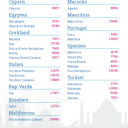
Cypern
Marocko
5807
:-
8894
:-
Cypern
Agadir
Egypten
Mauritius
5152
:-
16642
:-
Hurghada
Mauritius
5544
:-
Sharm el Sheikh
Portugal
Grekland
6901
:-
Faro
7871
:-
10039
:-
Rhodos
Madeira
10738
:-
Kos
Spanien
7665
:-
Östra Kreta Heraklion
4178
:-
Mallorca
9024
:-
Korfu
7709
:-
Teneriffa
5917
:-
Västra Kreta Chania
4592
:-
Costa Brava
Italien
4303
:-
Malaga
11875
:-
16538
:-
Sicilien Palermo
Fuerteventura
14576
:-
Sardinien
Turkiet
14406
:-
Sicilien Catania
3733
:-
Gazipasa
Kap Verde
10592
:-
Dalaman
17417
:-
8295
:-
Sal
Bodrum
5211
:-
Alanya
Kroatien
12712
:-
Split
Maldiverna
26560
:-
Fushivelavaru Island