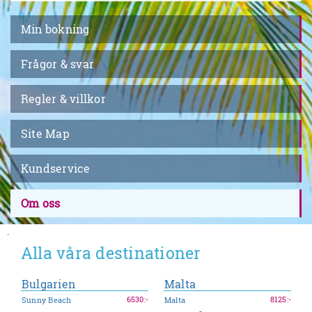
Min bokning
Frågor & svar
Regler & villkor
Site Map
Kundservice
Om oss
´
Alla våra destinationer
Bulgarien
Malta
6530
:-
8125
:-
Sunny Beach
Malta