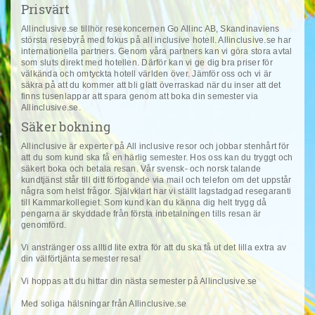
Prisvärt
Allinclusive.se tillhör resekoncernen Go Allinc AB, Skandinaviens
största resebyrå med fokus på all inclusive hotell. Allinclusive.se har
internationella partners. Genom våra partners kan vi göra stora avtal
som sluts direkt med hotellen. Därför kan vi ge dig bra priser för
välkända och omtyckta hotell världen över. Jämför oss och vi är
säkra på att du kommer att bli glatt överraskad när du inser att det
finns tusenlappar att spara genom att boka din semester via
Allinclusive.se.
Säker bokning
Allinclusive är experter på All inclusive resor och jobbar stenhårt för
att du som kund ska få en härlig semester. Hos oss kan du tryggt och
säkert boka och betala resan. Vår svensk- och norsk talande
kundtjänst står till ditt förfogande via mail och telefon om det uppstår
några som helst frågor. Självklart har vi ställt lagstadgad resegaranti
till Kammarkollegiet. Som kund kan du känna dig helt trygg då
pengarna är skyddade från första inbetalningen tills resan är
genomförd.
Vi anstränger oss alltid lite extra för att du ska få ut det lilla extra av
din välförtjänta semester resa!
Vi hoppas att du hittar din nästa semester på Allinclusive.se
Med soliga hälsningar från Allinclusive.se