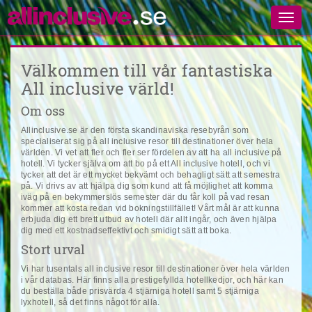
Välkommen till vår fantastiska
All inclusive värld!
Om oss
Allinclusive.se är den första skandinaviska resebyrån som
specialiserat sig på all inclusive resor till destinationer över hela
världen. Vi vet att fler och fler ser fördelen av att ha all inclusive på
hotell. Vi tycker själva om att bo på ett All inclusive hotell, och vi
tycker att det är ett mycket bekvämt och behagligt sätt att semestra
på. Vi drivs av att hjälpa dig som kund att få möjlighet att komma
iväg på en bekymmerslös semester där du får koll på vad resan
kommer att kosta redan vid bokningstillfället! Vårt mål är att kunna
erbjuda dig ett brett utbud av hotell där allt ingår, och även hjälpa
dig med ett kostnadseffektivt och smidigt sätt att boka.
Stort urval
Vi har tusentals all inclusive resor till destinationer över hela världen
i vår databas. Här finns alla prestigefyllda hotellkedjor, och här kan
du beställa både prisvärda 4 stjärniga hotell samt 5 stjärniga
lyxhotell, så det finns något för alla.