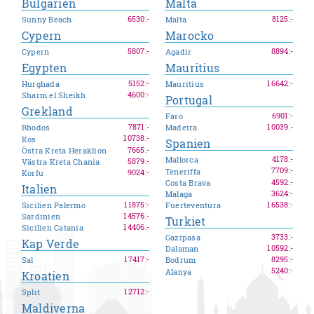
Bulgarien
Malta
6530
:-
8125
:-
Sunny Beach
Malta
Cypern
Marocko
5807
:-
8894
:-
Cypern
Agadir
Egypten
Mauritius
5152
:-
16642
:-
Hurghada
Mauritius
4600
:-
Sharm el Sheikh
Portugal
Grekland
6901
:-
Faro
7871
:-
10039
:-
Rhodos
Madeira
10738
:-
Kos
Spanien
7665
:-
Östra Kreta Heraklion
4178
:-
Mallorca
5879
:-
Västra Kreta Chania
7709
:-
Teneriffa
9024
:-
Korfu
4592
:-
Costa Brava
Italien
3624
:-
Malaga
11875
:-
16538
:-
Sicilien Palermo
Fuerteventura
14576
:-
Sardinien
Turkiet
14406
:-
Sicilien Catania
3733
:-
Gazipasa
Kap Verde
10592
:-
Dalaman
17417
:-
8295
:-
Sal
Bodrum
5240
:-
Alanya
Kroatien
12712
:-
Split
Maldiverna