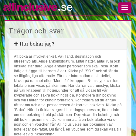
Frågor och svar
Hur bokar jag?
Att boka är mycket enkel. Välj land, destination och
utreseflyplats. Ange ankomstdatum, antal nätter, antal rum och
önskad standard. Ange antalet personer som skall resa. Kom
ihåg att lägga till barnets ålder. Klicka på "SÖK" och så får du
se tillgängliga alternativ. För mer information om hotellet,
klicka på namnet eller "Mer info"-knappen. Rums typ och den
totala prisen visas på skärmen. När du har valt rumstyp, klicka
på välj knappen till höger/under för att gå vidare till vår
krypterade och säkra bokningssida. Kontrollera din bokning
och fyll i fälten för kundinformation. Kontrollera att du angav
rätt namn och att e-postadressen är korrekt inskriven. Klicka på
"Boka". När du är klar stegen i bokningsprocessen, får du info
om din bokning direkt på skärmen. Den visar din bokning och
ditt bokningsnummer. Du kommer att få en bekräftelse via e-
post och en voucher från Allinclusive.se när bokningen av
hotellet är bekräftat. Du får då en Voucher som du skall visa till
hotellet vid incheckning.