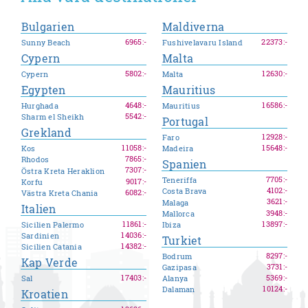
Bulgarien
Maldiverna
6965
:-
22373
:-
Sunny Beach
Fushivelavaru Island
Cypern
Malta
5802
:-
12630
:-
Cypern
Malta
Egypten
Mauritius
4648
:-
16586
:-
Hurghada
Mauritius
5542
:-
Sharm el Sheikh
Portugal
Grekland
12928
:-
Faro
11058
:-
15648
:-
Kos
Madeira
7865
:-
Rhodos
Spanien
7307
:-
Östra Kreta Heraklion
7705
:-
Teneriffa
9017
:-
Korfu
4102
:-
Costa Brava
6082
:-
Västra Kreta Chania
3621
:-
Malaga
Italien
3948
:-
Mallorca
11861
:-
13897
:-
Sicilien Palermo
Ibiza
14036
:-
Sardinien
Turkiet
14382
:-
Sicilien Catania
8297
:-
Bodrum
Kap Verde
3731
:-
Gazipasa
17403
:-
5369
:-
Sal
Alanya
10124
:-
Dalaman
Kroatien