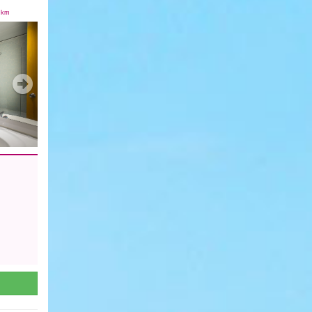
6
km
Next