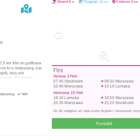
Strand
0
Flygplats
11
Centrum
4
m
km
km
Previous
my
 7,5 km från en golfbana
inns bl a restaurang, bar,
Flyg
gift), hiss och
Avresa
3 Feb
nering, TV, telefon,
07:45
Stockholm
09:30
Warszawa
or Familjesviter har
10:40
Warszawa
15:10
Larnaka
Village Deluxe Superior-
Hemresa
10 Feb
gång till pool enbart för
tionering
Wifi
16:10
Larnaka
18:50
Warszawa
 badrock och tofflor. **
20:35
Warszawa
22:25
Stockholm
nde på årstid eller
 Paphos, Cypern
Du får möjlighet att välja andra flygtider i kommande steg
Fortsätt