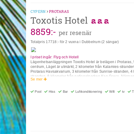
CYPERN
PROTARAS
Toxotis Hotel
8859
:-
per resenär
Totalpris
17718
:- för 2 vuxna i Dubbelrum (2 sängar)
I priset ingår: Flyg och Hotell
Lägenhetsanläggningen Toxotis Hotel är belägen i Protaras, 
centrum, Läget är utmärkt, 2 kilometer från Kalamies-stranden
Protaras Havsakvarium, 3 kilometer från Sunrise-stranden, 4 k
stranden, 8 kilometer från nationalparken Kap Greco. Närmas
Se mer
internationella flygplats (LCA), på 60 kilometers avstånd. Hotel
tjänster inkluderar 24-timmars reception, lekplats, bar, pool, h
allmänna utrymmen, spa, värdeskåp (extra avgift), vattenpark
Pool
Hiss
Bar
Luftkonditionering
Wifi
tv
T
Rummen har luftkonditionering, pentry, kaffe- och tekokare, Wi-
satellit-TV och badrum. Observera att vissa av ovanstående fa
stängda på grund av väder / säsongsförhållanden. All Inclusive
konceptet inkluderar alla måltider (frukost, lunch, middag oc
måltidsdrycker som läsk, öl, vin, vatten och alkoholhaltiga dry
varumärken. Drycker serveras från morgon till sen kväll (ca 2
Öppettiderna varierar mellan olika hotell. I vissa hotell ingår
aktivitetsprogrammet. Adress: 70 Pernera Av, Protaras, Perne