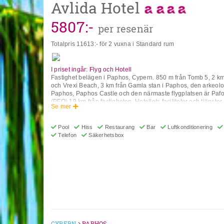
Avlida Hotel
5807
:-
per resenär
Totalpris
11613
:- för 2 vuxna i Standard rum
I priset ingår: Flyg och Hotell
Fastighet belägen i Paphos, Cypern. 850 m från Tomb 5, 2 k
och Vrexi Beach, 3 km från Gamla stan i Paphos, den arkeol
Paphos, Paphos Castle och den närmaste flygplatsen är Pafos
(PFO) 19 km från fastigheten. Hotellets faciliteter och tjänster
Se mer
24-timmarsreception, Bagageförvaring, Concierge, Värdeskåp 
Valutaväxling, Trådlös internetanslutning, Luftkonditionering,
Café, Bar, Restaurang, Gemensam lounge, Flygplatstransfer (e
Pool
Hiss
Restaurang
Bar
Luftkonditionering
Affärsfaciliteter (extra avgift), Mötes-/bankettfaciliteter (extra av
Telefon
Säkerhetsbox
Underhållningsprogram (extra, Utomhuspool) Massage, Bast
Bubbelpool/Jacuzzi (extra avgift), Spa- och hälsocenter (extra
personal. Rummet har daglig städning, luftkonditionering, Wi-
tv, minikylskåp, handduk, privat badrum med gratis toalettartik
Olika måltider och kostalternativ är bokningsbara. Gästerna k
lunch, middag, halvpension och All-inclusive. Betalning Följa
accepteras på anläggningen: American Express, VISA och M
att vissa av ovanstående faciliteter kan vara stängda på grun
väder/säsongsförhållanden. OBS: Observera att följande anl
renovering. Ombyggnad och utbyggnad av konferensrum (2
gym, bastu, ångbad och SPA-avdelning. (2022) Adress: Tomb
CYPERN
PAPHOS