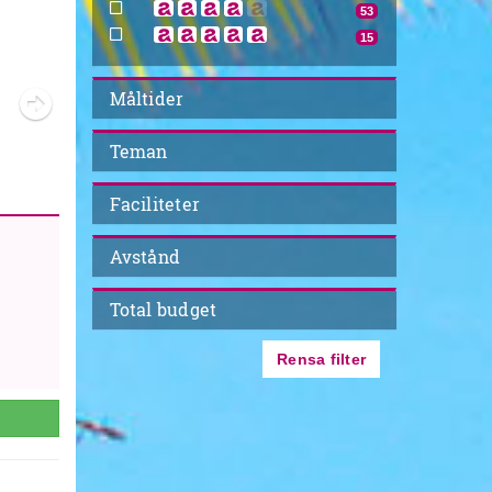
Next
53
15
Måltider
Teman
Faciliteter
Avstånd
Total budget
Rensa filter