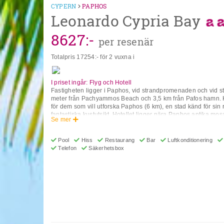
CYPERN
PAPHOS
Leonardo Cypria Bay
8627
:-
per resenär
Totalpris
17254
:- för 2 vuxna i
I priset ingår: Flyg och Hotell
Fastigheten ligger i Paphos, vid strandpromenaden och vid s
meter från Pachyammos Beach och 3,5 km från Pafos hamn. Ho
för dem som vill utforska Paphos (6 km), en stad känd för sin r
fantastiska kustutsikt. Hotellet ligger nära Paphos antika mo
Se mer
arkeologiska park (3,5 km), Pafos medeltida slott (4 km), Di
Lemba förhistoriska by (11 km). Paphos internationella flygpla
boendet. Faciliteter och tjänster inkluderar 24-timmars recepti
Pool
Hiss
Restaurang
Bar
Luftkonditionering
(säsongsöppen), bar, valutaväxling, restaurang, rumsservice (e
Telefon
Säkerhetsbox
internet, transferservice (extra avgift), husdjur tillåtna på begä
spafaciliteter (extra avgift), bastu (extra avgift), lekplats, gym 
Rummens bekvämligheter inkluderar trådlöst internet, luftko
satellit-TV. telefon, minikylskåp, kaffe/tebryggare, värdeskåp
inclusive-konceptet inkluderar alla måltider (frukost, lunch,
och måltidsdrycker som läsk, öl, vin, vatten och alkoholhaltiga
märken. Drycker serveras från morgon till sen kväll (cirka fram
Öppettiderna varierar mellan olika hotell. På vissa hotell ing
aktivitetsprogrammet. ** Observera att vissa av ovanstående f