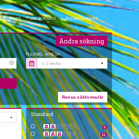
NDSERVICE
MIN BOKNING
TILLGÄNGLIGHET
Ändra sökning
FLEXIBEL AVRESA
± 1 vecka
Rensa sökformulär
Standard
0
21
m