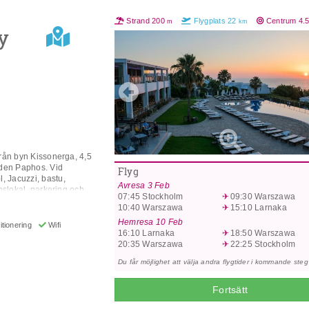
 Adress: Poseidonos Ave
Strand
200
Flygplats
22
Centrum
4.
m
km
y
Previous
från byn Kissonerga, 4,5
aden Paphos. Vid
Flyg
 Jacuzzi, bastu,
Avresa
3 Feb
nslokal, parkering och
07:45
Stockholm
09:30
Warszawa
nditionering, trådlöst
10:40
Warszawa
15:10
Larnaka
try, badrum, hårtork och
Hemresa
10 Feb
an vara stängda beroende
tionering
Wifi
16:10
Larnaka
18:50
Warszawa
 Pafos, Cypern
20:35
Warszawa
22:25
Stockholm
Du får möjlighet att välja andra flygtider i kommande steg
Fortsätt