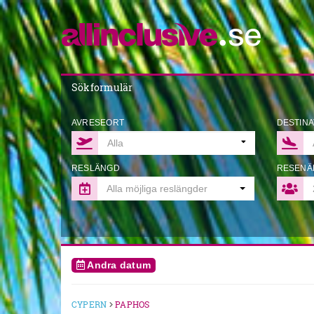
Sökformulär
AVRESEORT
DESTINA
RESLÄNGD
RESENÄ
Alla möjliga reslängder
Andra datum
CYPERN
PAPHOS