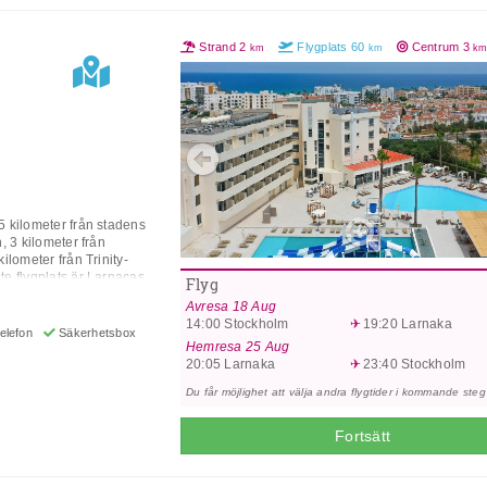
Strand
2
Flygplats
60
Centrum
3
km
km
k
Previous
5 kilometer från stadens
, 3 kilometer från
ilometer från Trinity-
te flygplats är Larnacas
Flyg
lets faciliteter och
Avresa
18 Aug
iss, gym, Wi-Fi i
14:00
Stockholm
19:20
Larnaka
 och parkering.
elefon
Säkerhetsbox
Fi, telefon, kabel- /
Hemresa
25 Aug
ciliteter kan vara
20:05
Larnaka
23:40
Stockholm
 All Inclusive-
Du får möjlighet att välja andra flygtider i kommande steg
h snacks) och
cker, alla lokala
2.00 -24.00).
Fortsätt
 också
ra, 5296, Cypern.