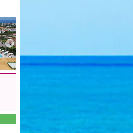
m
Next