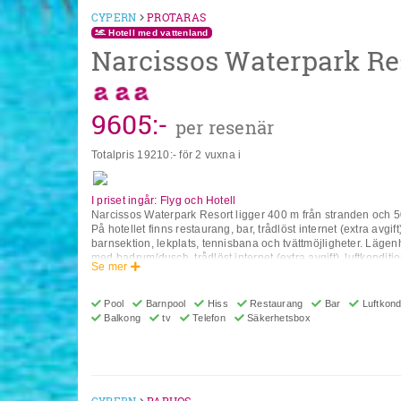
CYPERN
PROTARAS
Hotell med vattenland
Narcissos Waterpark Re
9605
:-
per resenär
Totalpris
19210
:- för 2 vuxna i
I priset ingår: Flyg och Hotell
Narcissos Waterpark Resort ligger 400 m från stranden och 50
På hotellet finns restaurang, bar, trådlöst internet (extra avgif
barnsektion, lekplats, tennisbana och tvättmöjligheter. Lägen
med badrum/dusch, trådlöst internet (extra avgift), luftkonditio
Se mer
säkerhetsfack och balkong/terrass. Om man väljer All Inclusive
inkluderatkonceptet innehåller alla måltider (frukost, lunch,
måltidsdrycker som läsk, öl, vin, vatten och starksprit, alla a
Pool
Barnpool
Hiss
Restaurang
Bar
Luftkondi
serveras från morgon till sen kväll (till ca 22.00 - 24.00). Öpp
Balkong
tv
Telefon
Säkerhetsbox
olika hotell. På vissa hotell ingår även aktivitetsprogrammet. 
33493, 5314, Protaras, Cypern