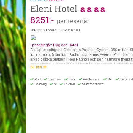
P.O.Box 60257 Paphos, 8015 Cypern
Eleni Hotel
8251
:-
per resenär
Totalpris
16502
:- för 2 vuxna i
I priset ingår: Flyg och Hotell
Fastighet belägen i Chlorakas Paphos, Cypern. 350 m från S
från Tomb 5, 5 km från Paphos och Kings Avenue Mall, 6 km 
arkeologiska platsen i Nea Paphos och den närmaste flygpla
International Airport (PFO) 24 km från fastigheten. Hotellets fac
Se mer
inkluderar parkering, 24-timmarsreception, Bagageförvaring,
Valutaväxling, Trådlös internetanslutning, Luftkonditionering,
Bar, Restaurang, Gemensam lounge, Affärsfaciliteter (extra avg
Pool
Barnpool
Hiss
Restaurang
Bar
Luftkondi
Mötes-/bankettfaciliteter (extra avgift), Tvättservice (extra avgi
Balkong
tv
Telefon
Säkerhetsbox
avgift), Lekplats/Inomhuspool, Bastu/Tennispool, Utomhuspoo
avgift), Cykeluthyrning (extra avgift) och flerspråkig persona
daglig städning, luftkonditionering, trådlöst internet, värdeskåp
minikylskåp, kaffe-/tebryggare, handduk, privat badrum med gra
hårtork. *Observera att vissa av ovanstående faciliteter kan 
väder/säsongsförhållanden. Adress: 5 Saint George Street, 
Cypern