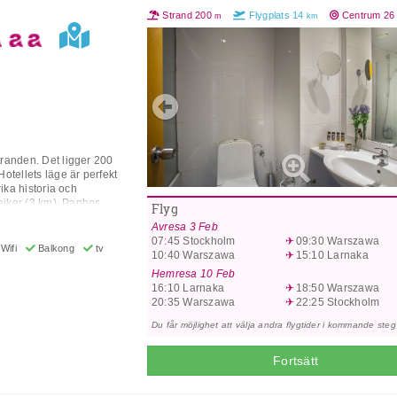
Strand
200
Flygplats
14
Centrum
2
m
km
Previous
tranden. Det ligger 200
tellets läge är perfekt
ika historia och
saiker (3 km), Paphos
Flyg
onysos hus (4 km) och
Avresa
3 Feb
ts ligger 14 km från
07:45
Stockholm
09:30
Warszawa
on, luftkonditionering
Wifi
Balkong
tv
10:40
Warszawa
15:10
Larnaka
xtra avgift), trådlöst
ran (extra avgift), pool,
Hemresa
10 Feb
och en rökfri fastighet.
16:10
Larnaka
18:50
Warszawa
nditionering/värme och
20:35
Warszawa
22:25
Stockholm
 och eget badrum. All
Du får möjlighet att välja andra flygtider i kommande steg
 middag och mellanmål)
 drycker, alla av lokala
 till 22.00-24.00).
Fortsätt
år även
aciliteter kan vara