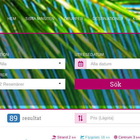
HEM
SISTA MINUTEN
GRUPPER
DESTINATIONER
KU
TION
UTRESEDATUM
RER
Sök
89
resultat
Pris (Lägsta)
Strand
2
Flygplats
19
Centrum
3
km
km
k