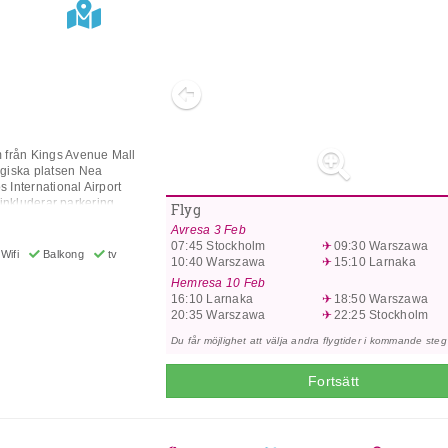
Previous
m från Kings Avenue Mall
ogiska platsen Nea
 International Airport
 inkluderar parkering,
Flyg
(extra avgift),
Avresa
3 Feb
 Hiss, Trädgård, Terrass,
07:45
Stockholm
09:30
Warszawa
xtra avgift),
Wifi
Balkong
tv
10:40
Warszawa
15:10
Larnaka
gift),
u och
Hemresa
10 Feb
 avgift) och Flerspråkig
16:10
Larnaka
18:50
Warszawa
Fi, värdeskåp, telefon,
20:35
Warszawa
22:25
Stockholm
lar och hårtork. Måltider
Du får möjlighet att välja andra flygtider i kommande steg
an välja mellan frukost,
nde kreditkort
asterCard. *Observera
Fortsätt
d av
äggningar är under
022) Ombyggnad av
s of the Kings Road