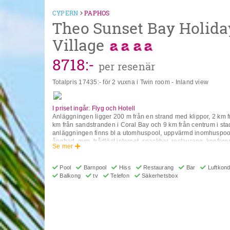
stängda på grund av väder, säsongsmässiga förhållanden.**
10, Yeroskipou 8204, Cypern
CYPERN
PAPHOS
Theo Sunset Bay Holida
Village
8718
:-
per resenär
Totalpris
17435
:- för 2 vuxna i Twin room - Inland view
I priset ingår: Flyg och Hotell
Anläggningen ligger 200 m från en strand med klippor, 2 km 
km från sandstranden i Coral Bay och 9 km från centrum i st
anläggningen finns bl a utomhuspool, uppvärmd inomhuspool,
ångbad, gym, trådlöst internet, snackbar, restaurang, konfere
Se mer
dygnsöppen reception. I lägenheternas utrustning ingår luftko
internet, TV, telefon, värdeskåp (extra avgift), bäddsoffa, pen
balkong/terrass. ** OBS! Vissa av ovanstående faciliteter k
Pool
Barnpool
Hiss
Restaurang
Bar
Luftkondi
på årstid eller väderlek. ** Adress: Coral Bay Road, 61, 8574
Balkong
tv
Telefon
Säkerhetsbox