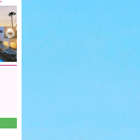
km
Next