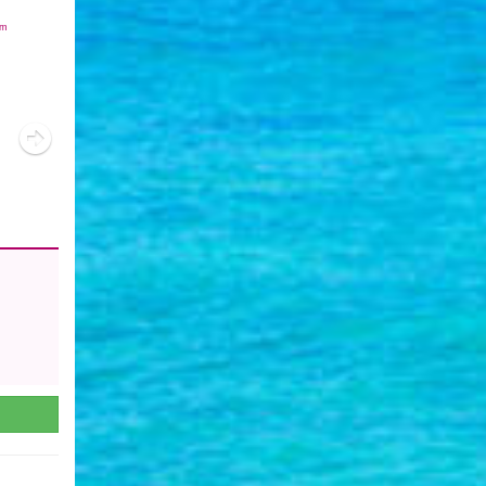
km
Next