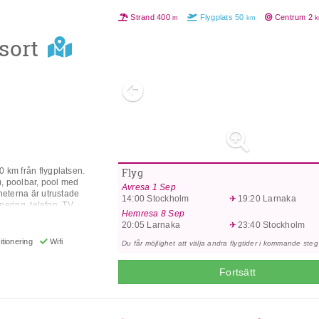
Strand
400
Flygplats
50
Centrum
2
m
km
Previous
sort
 km från flygplatsen.
Flyg
t), poolbar, pool med
Avresa
1 Sep
heterna är utrustade
14:00
Stockholm
19:20
Larnaka
nering, telefon, TV,
Hemresa
8 Sep
 ** Allt-
20:05
Larnaka
23:40
Stockholm
 middag och snacks) samt
v lokala märken. Drycker
tionering
Wifi
Du får möjlighet att välja andra flygtider i kommande steg
ettiderna varierar mellan
** Adress: P.O. Box
Fortsätt