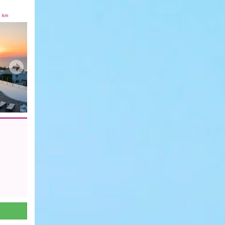
5
km
Next