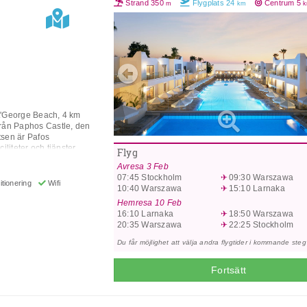
Strand
350
Flygplats
24
Centrum
5
m
km
Previous
t'George Beach, 4 km
från Paphos Castle, den
tsen är Pafos
iliteter och tjänster
Flyg
 Värdeskåp,
Avresa
3 Feb
 Trädgård, Terrass, Hiss,
07:45
Stockholm
09:30
Warszawa
ift),
tionering
Wifi
10:40
Warszawa
15:10
Larnaka
ft), Tvättservice (extra
l, Barnpool (extra
Hemresa
10 Feb
l. Rummets funktioner är
16:10
Larnaka
18:50
Warszawa
, skrivbord, tv,
20:35
Warszawa
22:25
Stockholm
tis toalettartiklar och
Du får möjlighet att välja andra flygtider i kommande steg
vara stängda på grund av
8220 Chlorakas Paphos,
Fortsätt