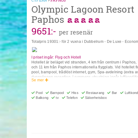
CYPERN
PAPHOS
Olympic Lagoon Resort
Paphos
9651
:-
per resenär
Totalpris
19301
:- för 2 vuxna i Dubbelrum - De Luxe - Econo
I priset ingår: Flyg och Hotell
Hotellet är beläget vid stranden, 4 km från centrum i Paphos,
och 11 km från Paphos internationella flygplats. Vid hotellet f
pool, barnpool, trådlöst internet, gym, Spa-avdelning (extra av
dygnsöppen reception. I rummens utrustning ingår luftkonditio
Se mer
värdeskåp, kylskåp, hårtork, badrum och balkong/terrass. Juni
separata sovavdelningar för barn och föräldrar. Fisherman's 
rum ligger i en särskild avdelning enbart för vuxna och har till
Pool
Barnpool
Hiss
Restaurang
Bar
Luftkondi
vuxna. I deras utrustning ingår liten pool eller privat trädgård,
Balkong
tv
Telefon
Säkerhetsbox
OBS! Vissa av ovanstående faciliteter kan vara stängda beroe
väderlek. ** Adress: Poseidon Avenue, P.O.Box 62381, 8098