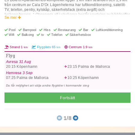
Es Bolero Apartamentos-komplexet ligger 1 km från stranden och 1,9 km
från centrum av Cala D'Or. Lägenheterna har luftkonditionering, satellit-
TV, telefon, pentry, kylskåp, säkerhetsfack (extra avgift) och
balkong/terrass. * Observera att i studiorna består sovdelen av bäddsoffor
Se mer
* Lägenheter med 1 sovrum: Bäddsoffa för 3:e/4:e person * Som gäst på
Es Bolero Apartmentos kan man använda faciliteter som restaurang, bar,
pool, tennis, bordtennis på hotellet Club Martha som är sammankopplat
Pool
Barnpool
Hiss
Restaurang
Bar
Luftkonditionering
med Es Bolero * Adress: Parc De La Mar, 6, 07660 Cala D'or, Islas
Wifi
Balkong
tv
Telefon
Säkerhetsbox
Baleares, Spanien
Strand
1
Flygplats
65
Centrum
1.9
km
km
km
Flyg
Avresa
31 Aug
20:15
Köpenhamn
23:15
Palma de Mallorca
Hemresa
3 Sep
07:25
Palma de Mallorca
10:25
Köpenhamn
Du får möjlighet att välja andra flygtider i kommande steg
Fortsätt
1/8