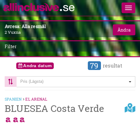
Avresa: Alla resmål
Ändra
2 Vuxna
Filter
79
resultat
Andra datum
Pris (Lägsta)
SPANIEN
EL ARENAL
BLUESEA Costa Verde
Previous
Next