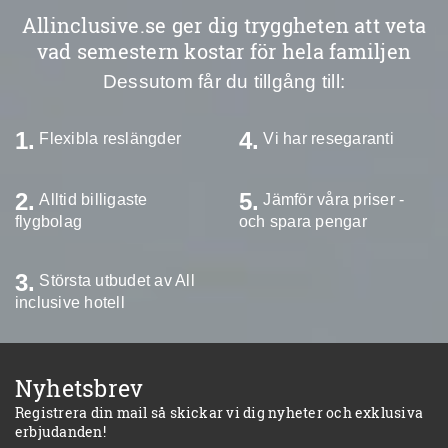
Allinclusive.se ger dig tryggheten att veta
vad semestern kostar för hela familjen
Dessutom får du tillgång till:
1.
4.
Flexibla reslängder
Vi har resegaranti
2.
5.
Alltid billigaste
Jämför våra priser -
flygbolag
och spara pengar
3.
Största utbudet av All
inclusive hotell
Nyhetsbrev
Registrera din mail så skickar vi dig nyheter och exklusiva
erbjudanden!