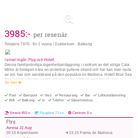
3985
:-
per resenär
Totalpris
7970
:- för 2 vuxna i Dubbelrum - Balkong
I priset ingår: Flyg och Hotell
Denna familjevänliga lägenhetsanläggning i centrum av det soliga Cala
Millor är belägen nära en underbar gyllene strand och här kan man njuta
av sol, hav och sandstrand på den populära ön Mallorca. Hotell Blue Sea
Don Jaime erbjuder varmt välkomnande gästrum med fräsch, ljus
Se mer
inredning för en extra bekväm vistelse. Hela familjen kan hålla igång med
aktiviteter både dagtid och kvällstid för såväl vuxna som barn. Musik och
aktiviteter med ledare gör alla glada. Hotellet ligger i Cala Millor, 450
Pool
Barnpool
Hiss
Restaurang
Bar
Luftkonditionering
meter från stranden, 6 kilometer från en djurpark, 21 kilometer från
Wifi
Balkong
tv
Telefon
Säkerhetsbox
Manacor och 73 kilometer från flygplatsen Palma de Mallorca. Vid hotellet
finns bl.a. restaurang, bar, WiFi i lobbyn, pool, barnpool, lekpark, rum med
Strand
450
Flygplats
73
Centrum
0
m
km
m
spel, hiss och reception 24 timmar. Gästrummen har balkong eller terrass,
luftkonditionering, WiFi (mot avgift), TV, telefon, kassafack (mot avgift),
Flyg
badrum och hårtork (mot avgift). OBS! Vissa faciliteter kan vara stängda
Avresa
31 Aug
eller avgiftsbelagda beroende på årstid eller väderlek. Om man väljer 'All
20:15
Köpenhamn
23:15
Palma de Mallorca
Inclusive': I All Inclusive ingår alla måltider (frukost, lunch, middag och