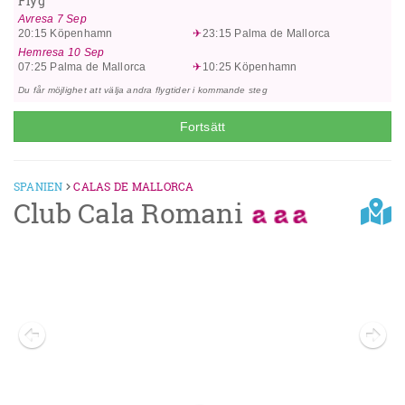
Flyg
Öppettiderna kan variera mellan olika hotell. På vissa hotell ingår även
Avresa
7 Sep
aktivitetsprogram.
20:15
Köpenhamn
23:15
Palma de Mallorca
Hemresa
10 Sep
07:25
Palma de Mallorca
10:25
Köpenhamn
Du får möjlighet att välja andra flygtider i kommande steg
Fortsätt
SPANIEN
CALAS DE MALLORCA
Club Cala Romani
Previous
Next