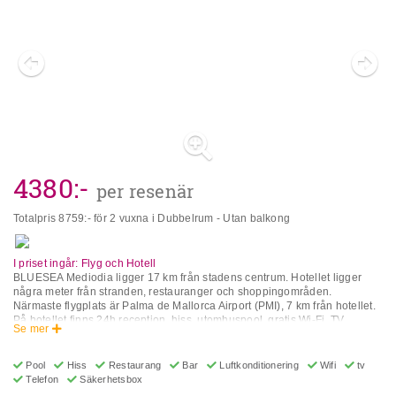
4380
:-
per resenär
Totalpris
8759
:- för 2 vuxna i Dubbelrum - Utan balkong
I priset ingår: Flyg och Hotell
BLUESEA Mediodia ligger 17 km från stadens centrum. Hotellet ligger
några meter från stranden, restauranger och shoppingområden.
Närmaste flygplats är Palma de Mallorca Airport (PMI), 7 km från hotellet.
På hotellet finns 24h reception, hiss, utomhuspool, gratis Wi-Fi, TV,
Se mer
tvättmöjligheter (extra avgift), bagagerum, flerspråkig personal, bar,
restaurang och valutaväxling. I rummens utrustning ingår
luftkonditionering, safe (extra avgift), hårtork, strykningsfaciliteter (extra
Pool
Hiss
Restaurang
Bar
Luftkonditionering
Wifi
tv
avgift), vattenkokare (extra avgift), skrivbord, TV, telefon och balkong. **
Telefon
Säkerhetsbox
Var vänlig observera att vissa av ovanstående faciliteter kan vara stängda