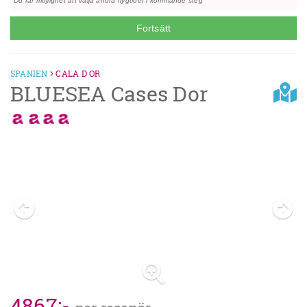
Du får möjlighet att välja andra flygtider i kommande steg
Fortsätt
SPANIEN
CALA D OR
BLUESEA Cases Dor
Previous
Next
4867
:-