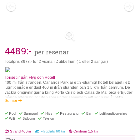
4489
:-
per resenär
Totalpris
8978
:- för 2 vuxna i Dubbelrum ( 1 eller 2 sängar)
I priset ingår: Flyg och Hotell
400 m ifrån stranden. Canarios Park är ett 3-stjärnigt hotell beläget i ett
lugnt område endast 400 m ifrån stranden och 1,5 km ifrån centrum. De
vackra omgivningarna kring Porto Cristo och Calas de Mallorca erbjuder
många alternativ för den som under semestern vill ägna sig åt olika
Se mer
vattensporter, utflykter, tennis, golf eller helt enkelt njuta av den fina
sandstranden. På hotellet finns bar, restaurang, pool med solterass,
tennisbana, squash, bordtennis och biljard. Hotellrummen är utrustade
Pool
Barnpool
Hiss
Restaurang
Bar
Luftkonditionering
med komplett badrum/dusch, värdeskåp (Mot extra avgift), telefon och
Wifi
Balkong
Telefon
balkong eller terass. Vid val av Allt-inkluderat: I ”Allt Inkluderat”-konceptet
ingår alla måltider (frukost, lunch, middag och mellanmål (snacks).
Strand
400
Flygplats
60
Centrum
1.5
m
km
km
Måltidsdrycker läsk, öl, vin och vatten samt spritdrycker av lokala märken.
Serveras vanligen från morgon/förmiddag till sen kväll (ca. 22.00-24.00).