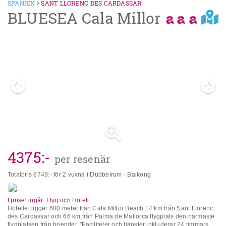
standardrum (balkong eller terrass) utan pentry och ombyggda. Adress: C/
SPANIEN
SANT LLORENC DES CARDASSAR
Ses Estepes, 5, 07560 Sa Coma, Mallorca, Spanien
BLUESEA Cala Millor
Previous
Next
4375
:-
per resenär
Totalpris
8749
:- för 2 vuxna i Dubbelrum - Balkong
I priset ingår: Flyg och Hotell
Hotellet ligger 600 meter från Cala Millor Beach 14 km från Sant Llorenc
des Cardassar och 66 km från Palma de Mallorca flygplats den närmaste
flygplatsen från boendet. "Faciliteter och tjänster inkluderar 24 timmars