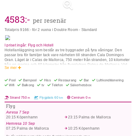
4583
:-
per resenär
Totalpris
9166
:- för 2 vuxna i Double Room - Standard
I priset ingår: Flyg och Hotell
Hotellanläggning som består av tre byggnader på fyra våningar. Den
passar bra för familjer tack vare närheten till stranden Cala Domingos
Gran. Läget är i Calas de Mallorca, 750 meter från stranden, 10 kilometer
från en marina och 60 kilometer från flygplatsen Palma de Mallorca. Vid
Se mer
hotellet finns bl a restauranger, bar, snackbar, lekplats, trädgård,
tennisbana, trådlöst internet (extra avgift), pool, barnpool, rumsservice
(extra avgift), hissar, parkering, evenemangsrum, tvättservice (extra avgift)
Pool
Barnpool
Hiss
Restaurang
Bar
Luftkonditionering
och 24 h reception. I rummens utrustning ingår TV, telefon,
Wifi
Balkong
tv
Telefon
Säkerhetsbox
luftkonditionering, badrum, säkerhetsfack (extra avgift), trådlöst internet
(extra avgift) och balkong/terrass. Observera: ***I alla enkelrum med barn
Strand
750
Flygplats
60
Centrum
0
m
km
m
1+1: vuxen och barnet delar samma säng (150 cm), och inga separata
sängar. Om gästerna med Single with Child Room vill ha 2 separata
Flyg
sängar måste de boka ett tvåbäddsrum/dubbelrum. ***Fjärrkontroll till TV
Avresa
7 Sep
gratis men med deposition. Lägenheterna har även vardagsrum och
20:15
Köpenhamn
23:15
Palma de Mallorca
bäddsoffa. Lägenheter med 1 sovrum: Bäddsoffa för 3:e/4:e person. En
utdragbar säng för 5:e pax. Observera att vissa av ovanstående faciliteter
Hemresa
10 Sep
kan vara stängda på grund av väder/säsongsförhållanden. Adress: C/ Sa
07:25
Palma de Mallorca
10:25
Köpenhamn
Mola s/n, 07689 Calas de Mallorca, Mallorca, Spanien.