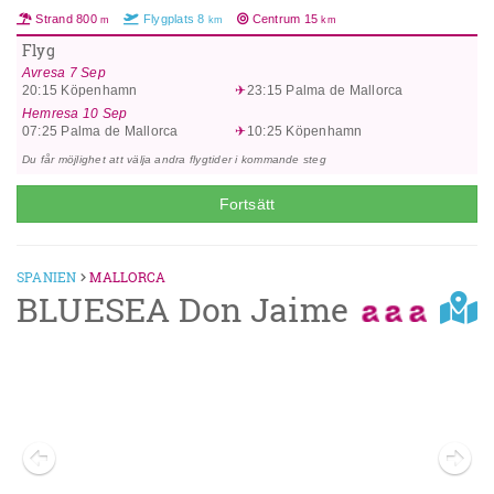
grund av årstid eller väderlek.** Adress: Avda. Europa 33, S'Arenal de
Strand
800
Flygplats
8
Centrum
15
m
km
km
Llucmajor, 7600, Spanien. Observera att All Inclusive-konceptet är föremål
för begränsningarna i lagdekret 1/2020. Detta inkluderar obegränsad
Flyg
läsk, vatten, kaffe, te och juice och högst tre alkoholhaltiga drycker (vin
Avresa
7 Sep
eller öl) per person endast under lunch och middag. Vid alla andra tider
20:15
Köpenhamn
23:15
Palma de Mallorca
kräver alkoholhaltiga drycker en extra kostnad.
Hemresa
10 Sep
07:25
Palma de Mallorca
10:25
Köpenhamn
Du får möjlighet att välja andra flygtider i kommande steg
Fortsätt
SPANIEN
MALLORCA
BLUESEA Don Jaime
Previous
Next