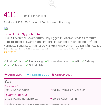
4111
:-
per resenär
Totalpris
8222
:- för 2 vuxna i Dubbelrum - Balkong
I priset ingår: Flyg och Hotell
BLUESEA Arenal Tower Adults Only ligger 15 km från stadens centrum.
Hotellet ligger bekvämt nära strandrestauranger och shoppingområdet.
Närmaste flygplats är Palma de Mallorca Airport (PMI), 10 km från hotellet.
På hotellet finns 24h reception, utomhuspool, gratis Wi-Fi, TV,
Se mer
tvättmöjligheter (extra avgift), bagagerum, flerspråkig personal,
restaurang, hiss och valutaväxling. I rummens utrustning ingår
luftkonditionering, safe (extra avgift), hårtork, skrivbord, TV, telefon och
Pool
Hiss
Restaurang
Luftkonditionering
Wifi
Balkong
balkong. ** Var vänlig observera att vissa av ovanstående faciliteter kan
tv
Telefon
Säkerhetsbox
vara stängda på grund av årstid eller väderlek.** Om du väljer alternativet
"LÄTT all inclusive", LÄTT All Inclusive-konceptet inkluderar alla måltider
Strand
200
Flygplats
10
Centrum
200
m
km
m
(frukost, lunch, middag) och måltidsdrycker som alla är av lokala
varumärken som läsk, vatten, öl och vin. Alla andra alkoholhaltiga drycker
Flyg
som drinkar, cocktails etc fås mot extra kostnad. I vissa hotell ingår också
Avresa
7 Sep
aktivitetsprogrammet. Adress: Baleares 2, S arenal De Llucmajor, 7600,
20:15
Köpenhamn
23:15
Palma de Mallorca
Spanien. Observera att All Inclusive-konceptet är föremål för
begränsningarna i lagdekret 1/2020. Detta inkluderar obegränsad läsk,
Hemresa
10 Sep
vatten, kaffe, te och juice och högst tre alkoholhaltiga drycker (vin eller öl)
07:25
Palma de Mallorca
10:25
Köpenhamn
per person endast under lunch och middag. Vid alla andra tider kräver
Du får möjlighet att välja andra flygtider i kommande steg