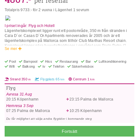
per resenär
Totalpris
9733
:- för 2 vuxna i Lägenhet 1 sovrum
I priset ingår: Flyg och Hotell
Lägenhetskomplexet ligger runt ett poolområde, 350 m från stranden i
Cala D´or. Casas D´Or Apartments renoverades år 2005 och är ett
lägenhetskomplex på Mallorca som tillhör Club Marthas Resort chain.
Komplexet ligger nära huvudattraktioner i området som Porto Petro (1
Se mer
km), Cala D´or (2 km), Cala Mondrago Natural Park (6,5 km) och Santanyi
(11,5 km). Det finns även butiker, restauranger och barer i omgivningen
och en golfbana 12 km från komplexet. Till Palmas flygplats är det ca 65
Pool
Barnpool
Hiss
Restaurang
Bar
Luftkonditionering
km. Komplexet har 24h reception, hiss, trådlös internetanslutning, bar,
Wifi
Balkong
tv
Telefon
Säkerhetsbox
pub och restaurang (i Aparthotel Club Martha’s), utomhuspool, solterrass
och lekplats. Alla lägenheter är utrustade med luftkonditionering, värme,
Strand
350
Flygplats
65
Centrum
1
m
km
km
telefon, TV, safe (extra avgift), balkong eller terrass, vardagsrum med
bäddsoffa och matplats, sovrum, badrum och pentry med elektrisk spis,
Flyg
minikylskåp och mikrougn. Tvättservice finns mot extra avgift. Komplexet
Avresa
31 Aug
har också parkeringsfaciliteter. Observera: Måltiderna intas i Aparthotel
20:15
Köpenhamn
23:15
Palma de Mallorca
Club Martha’s (150 m från Casas D´or Apartments), där kan gästerna
även nyttja annan service som inomhuspool, tennisbana, disko och
Hemresa
3 Sep
underhållningsprogram (under högsäsong). Adress: Parc de la Mar, 6,
07:25
Palma de Mallorca
10:25
Köpenhamn
07660 Cala D or, Mallorca, Spain.
Du får möjlighet att välja andra flygtider i kommande steg
Fortsätt