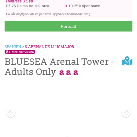
snacks), måltidsdrycker som läsk, öl, vin, vatten och spritdrycker av lokala
Hemresa
3 Sep
märken. Drycker serveras vanligen från morgon/förmiddag till sen kväll
07:25
Palma de Mallorca
10:25
Köpenhamn
(till ca 22.00 - 24.00). Öppettiderna kan variera mellan olika hotell. På
Du får möjlighet att välja andra flygtider i kommande steg
vissa hotell ingår även aktivitetsprogram Adress: Sa Jordana, 20, 07560
Mallorca, Cala Millor, Spanien
Fortsätt
SPANIEN
S ARENAL DE LLUCMAJOR
Hotell för vuxna
BLUESEA Arenal Tower -
Adults Only
Previous
Next