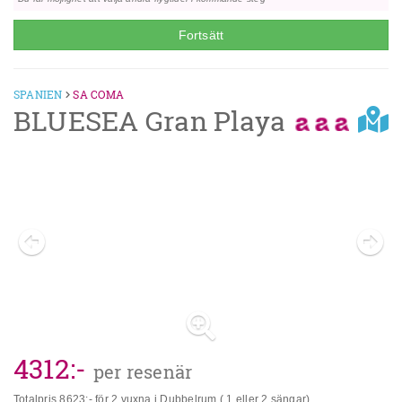
alkoholhaltiga drycker en extra kostnad.
Fortsätt
SPANIEN
SA COMA
BLUESEA Gran Playa
Previous
Next
4312
:-
per resenär
Totalpris
8623
:- för 2 vuxna i Dubbelrum ( 1 eller 2 sängar)