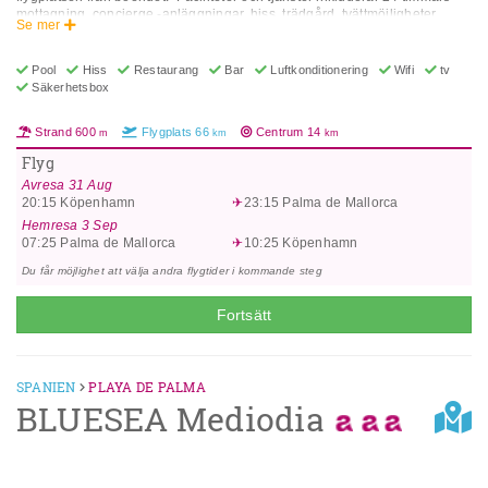
mottagning, concierge -anläggningar, hiss, trädgård, tvättmöjligheter,
Se mer
flerspråkig personal, restaurang och terrass. Rumsfunktion
Luftkonditionering, bad-/duschkombination, kabel/satellit-TV, daglig
hushållning, skrivbord, hårtork, privat badrum, tv och Wi-Fi i rummet.
Pool
Hiss
Restaurang
Bar
Luftkonditionering
Wifi
tv
Adress: Carrer de Les Caravel-les, 4, 07560 Cala Millor, Spanien.
Säkerhetsbox
Strand
600
Flygplats
66
Centrum
14
m
km
km
Flyg
Avresa
31 Aug
20:15
Köpenhamn
23:15
Palma de Mallorca
Hemresa
3 Sep
07:25
Palma de Mallorca
10:25
Köpenhamn
Du får möjlighet att välja andra flygtider i kommande steg
Fortsätt
SPANIEN
PLAYA DE PALMA
BLUESEA Mediodia
Previous
Next