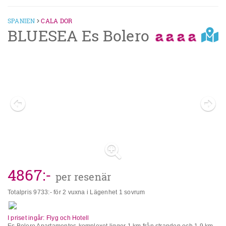
SPANIEN
CALA DOR
BLUESEA Es Bolero
Previous
Next
4867
:-
per resenär
Totalpris
9733
:- för 2 vuxna i Lägenhet 1 sovrum
I priset ingår: Flyg och Hotell