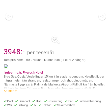
3948
:-
per resenär
Totalpris
7896
:- för 2 vuxna i Dubbelrum ( 1 eller 2 sängar)
I priset ingår: Flyg och Hotell
Blue Sea Costa Verde ligger 15 km från stadens centrum. Hotellet ligger
några meter från stranden, restauranger och shoppingområden.
Närmaste flygplats är Palma de Mallorca Airport (PMI), 8 km från hotellet.
På hotellet finns 24h reception, hiss, utomhuspool, gratis Wi-Fi, TV,
Se mer
tvättmöjligheter (extra avgift), bagagerum, flerspråkig personal, bar,
restaurang och valutaväxling. I rummens utrustning ingår
luftkonditionering, safe (extra avgift), hårtork, strykutrustning (extra avgift),
Pool
Barnpool
Hiss
Restaurang
Bar
Luftkonditionering
vattenkokare (extra avgift), skrivbord, TV, telefon och balkong. ** Var
Wifi
Balkong
tv
Telefon
Säkerhetsbox
vänlig observera att vissa av ovanstående faciliteter kan vara stängda på